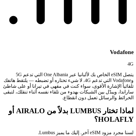
Vodafone
4G
يتصل eSIM الخاص بك لألبانيا عبر One Albania التي تدعم 5G
وVodafone التي تدعم 4G. لا شيء تختاره أو تضبطه — يلتقط هاتفك
تلقائياً الإشارة الأقوى، سواء كنت في مقهى في تيرانا أو على شاطئ
ساراندا، ويبدّل بين الشبكات بهدوء من تلقاء نفسه أثناء تنقلك، لتبقى
الخرائط والرسائل تعمل دون انقطاع.
لماذا تختار LUMBUS بدلاً من
AIRALO أو
HOLAFLY؟
لسنا مجرد مزود eSIM آخر. إليك ما يميز Lumbus.