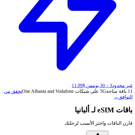
غير محدود
3 – 30 يوم
من $11.99
11 باقة متاحة
5G على شبكات One Albania and Vodafone
تحقق من
التوافق
→
باقات eSIM لـ ألبانيا
قارن الباقات واختر الأنسب لرحلتك