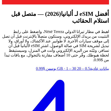
أفضل eSIM لـ ألبانيا
(2026) — متصل قبل
استلام الحقائب
اهبط في مطار تيرانا الدولي Nënë Tereza، واضغط على رابط
التثبيت من بريدك الإلكتروني، وستكون متصلاً بالإنترنت قبل أن تصل
إلى موقف سيارات الأجرة. لا طوابير عند الأكشاك، ولا أوراق، ولا
تبديل لشريحة SIM في صالة الوصول. اشترِ eSIM لألبانيا قبل أن
تسافر، وثبّته من البريد الإلكتروني وأنت في المنزل، وسيستيقظ
لحظة هبوطك.
وفّر حتى 10 أضعاف مقارنة بالتجوال، مع باقات تبدأ
من $0.99.
بيانات عادية
0.5 – 20 GB
1 – 30 يوم
·
من $0.99