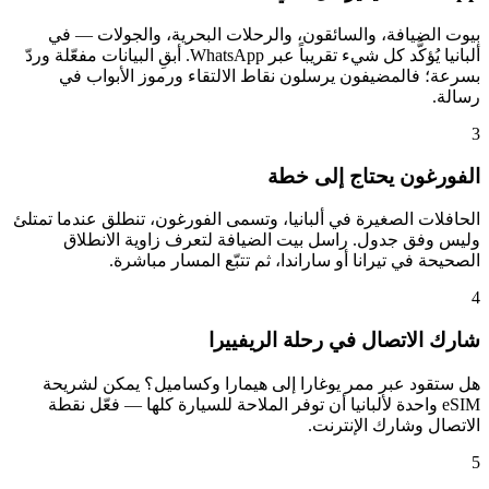
بيوت الضيافة، والسائقون، والرحلات البحرية، والجولات — في
ألبانيا يُؤكَّد كل شيء تقريباً عبر WhatsApp. أبقِ البيانات مفعّلة وردّ
بسرعة؛ فالمضيفون يرسلون نقاط الالتقاء ورموز الأبواب في
رسالة.
3
الفورغون يحتاج إلى خطة
الحافلات الصغيرة في ألبانيا، وتسمى الفورغون، تنطلق عندما تمتلئ
وليس وفق جدول. راسل بيت الضيافة لتعرف زاوية الانطلاق
الصحيحة في تيرانا أو ساراندا، ثم تتبّع المسار مباشرة.
4
شارك الاتصال في رحلة الريفييرا
هل ستقود عبر ممر يوغارا إلى هيمارا وكساميل؟ يمكن لشريحة
eSIM واحدة لألبانيا أن توفر الملاحة للسيارة كلها — فعّل نقطة
الاتصال وشارك الإنترنت.
5