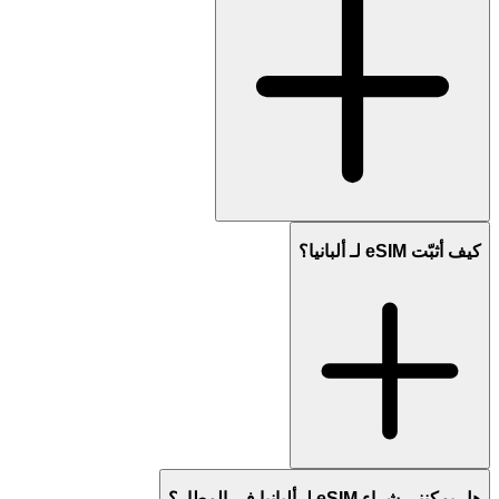
كيف أثبّت eSIM لـ ألبانيا؟
هل يمكنني شراء eSIM لـ ألبانيا في المطار؟