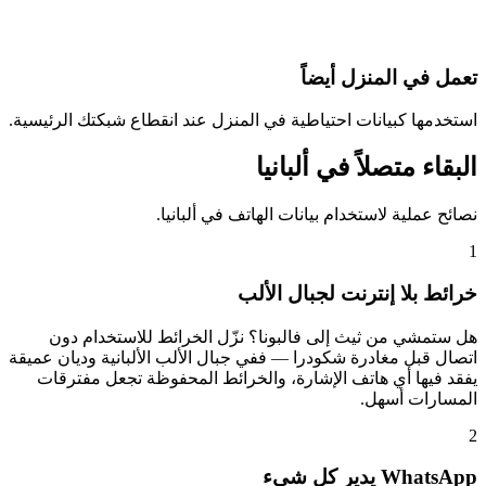
تعمل في المنزل أيضاً
استخدمها كبيانات احتياطية في المنزل عند انقطاع شبكتك الرئيسية.
البقاء متصلاً في ألبانيا
نصائح عملية لاستخدام بيانات الهاتف في ألبانيا.
1
خرائط بلا إنترنت لجبال الألب
هل ستمشي من ثيث إلى فالبونا؟ نزّل الخرائط للاستخدام دون
اتصال قبل مغادرة شكودرا — ففي جبال الألب الألبانية وديان عميقة
يفقد فيها أي هاتف الإشارة، والخرائط المحفوظة تجعل مفترقات
المسارات أسهل.
2
WhatsApp يدير كل شيء