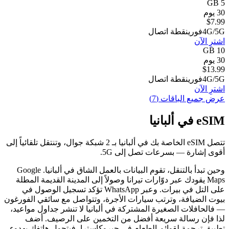
5 GB
30 يوم
$
7.99
4G/5G
فوري
نقطة اتصال
اشترِ الآن
10 GB
30 يوم
$
13.99
4G/5G
فوري
نقطة اتصال
اشترِ الآن
عرض جميع الباقات (7)
eSIM في ألبانيا
تتصل eSIM الخاصة بك في ألبانيا بـ 2 شبكة جوال، وتنتقل تلقائياً إلى
أقوى إشارة — بسرعات تصل إلى 5G.
وحين تبدأ بالتنقل، تقوم البيانات بالعمل الشاق في ألبانيا. Google
Maps يقودك عبر دوّارات تيرانا وصولاً إلى المدينة القديمة المطلة
على التل في بيرات. وعبر WhatsApp تؤكد تسجيل الوصول في
بيوت الضيافة، وترتب سيارات الأجرة، وتتواصل مع سائقي الفورغون
— فالحافلات الصغيرة المشتركة في ألبانيا لا تنشر جداول مواعيد،
لذا فإن رسالة سريعة أفضل من التخمين على الرصيف. أضف
تطبيق ترجمة لقوائم الطعام في جيروكاسترا، فيتحول هاتفك بهدوء