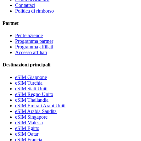
Contattaci
Politica di rimborso
Partner
Per le aziende
Programma partner
Programma affiliati
Accesso affiliati
Destinazioni principali
eSIM Giappone
eSIM Turchia
eSIM Stati Uniti
eSIM Regno Unito
eSIM Thailandia
eSIM Emirati Arabi Uniti
eSIM Arabia Saudita
eSIM Singapore
eSIM Malesia
eSIM Egitto
eSIM Qatar
eSIM Francia