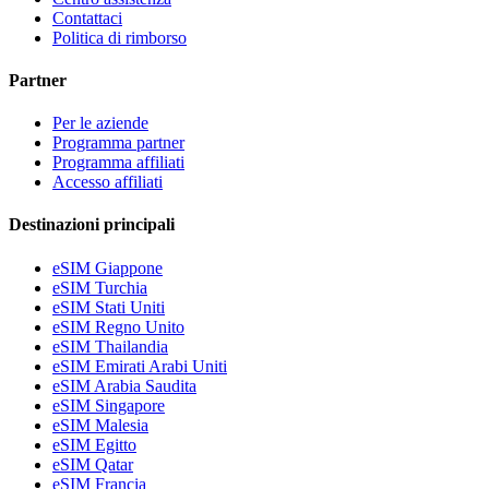
Contattaci
Politica di rimborso
Partner
Per le aziende
Programma partner
Programma affiliati
Accesso affiliati
Destinazioni principali
eSIM Giappone
eSIM Turchia
eSIM Stati Uniti
eSIM Regno Unito
eSIM Thailandia
eSIM Emirati Arabi Uniti
eSIM Arabia Saudita
eSIM Singapore
eSIM Malesia
eSIM Egitto
eSIM Qatar
eSIM Francia