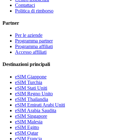
Contattaci
Politica di rimborso
Partner
Per le aziende
Programma partner
Programma affiliati
Accesso affiliati
Destinazioni principali
eSIM Giappone
eSIM Turchia
eSIM Stati Uniti
eSIM Regno Unito
eSIM Thailandia
eSIM Emirati Arabi Uniti
eSIM Arabia Saudita
eSIM Singapore
eSIM Malesia
eSIM Egitto
eSIM Qatar
eSIM Francia