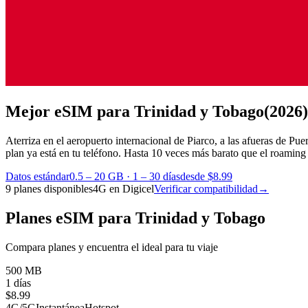
Mejor eSIM para Trinidad y Tobago
(2026)
Aterriza en el aeropuerto internacional de Piarco, a las afueras de Pue
plan ya está en tu teléfono.
Hasta 10 veces más barato que el roaming 
Datos estándar
0.5 – 20 GB
·
1 – 30 días
desde $8.99
9 planes disponibles
4G en Digicel
Verificar compatibilidad
→
Planes eSIM para Trinidad y Tobago
Compara planes y encuentra el ideal para tu viaje
500 MB
1 días
$
8.99
4G/5G
Instantánea
Hotspot