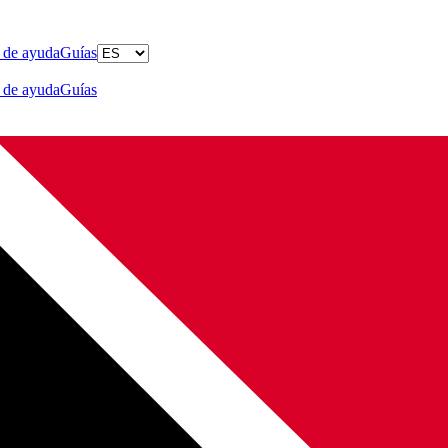
 de ayuda
Guías
 de ayuda
Guías