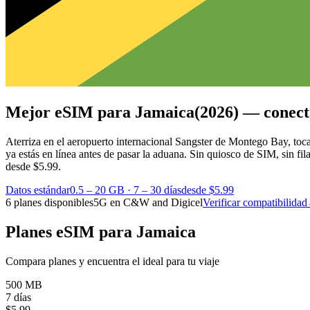
Mejor eSIM para Jamaica
(2026) — conect
Aterriza en el aeropuerto internacional Sangster de Montego Bay, toc
ya estás en línea antes de pasar la aduana. Sin quiosco de SIM, sin fi
desde $5.99.
Datos estándar
0.5 – 20 GB
·
7 – 30 días
desde $5.99
6 planes disponibles
5G en C&W and Digicel
Verificar compatibilidad
Planes eSIM para Jamaica
Compara planes y encuentra el ideal para tu viaje
500 MB
7 días
$
5.99