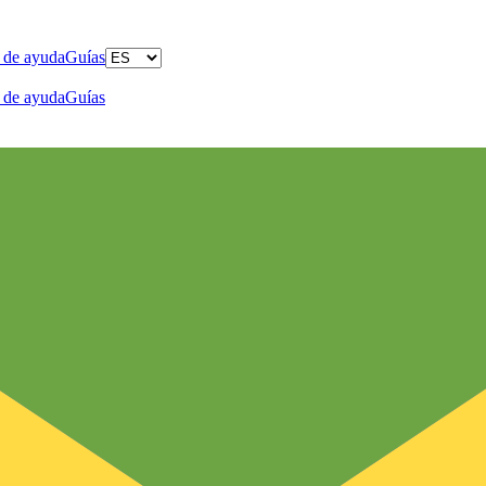
 de ayuda
Guías
 de ayuda
Guías