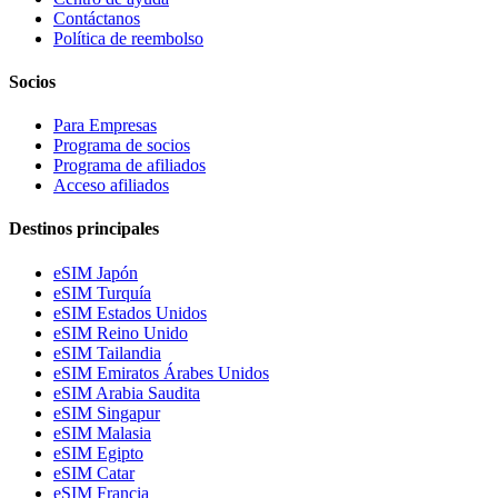
Contáctanos
Política de reembolso
Socios
Para Empresas
Programa de socios
Programa de afiliados
Acceso afiliados
Destinos principales
eSIM Japón
eSIM Turquía
eSIM Estados Unidos
eSIM Reino Unido
eSIM Tailandia
eSIM Emiratos Árabes Unidos
eSIM Arabia Saudita
eSIM Singapur
eSIM Malasia
eSIM Egipto
eSIM Catar
eSIM Francia